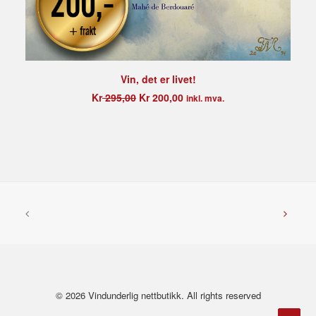
KJØP
Vin, det er livet!
kr
295,00
kr
200,00
inkl. mva.
© 2026 Vindunderlig nettbutikk. All rights reserved